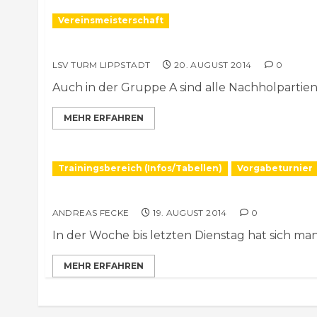
Vereinsmeisterschaft
Vereinsmeisterschaft Gruppe A
LSV TURM LIPPSTADT
20. AUGUST 2014
0
Auch in der Gruppe A sind alle Nachholpartien a
MEHR ERFAHREN
Trainingsbereich (Infos/Tabellen)
Vorgabeturnier
Vorgabe-Dauerturnier, 15. 8. 2014
ANDREAS FECKE
19. AUGUST 2014
0
In der Woche bis letzten Dienstag hat sich man
MEHR ERFAHREN