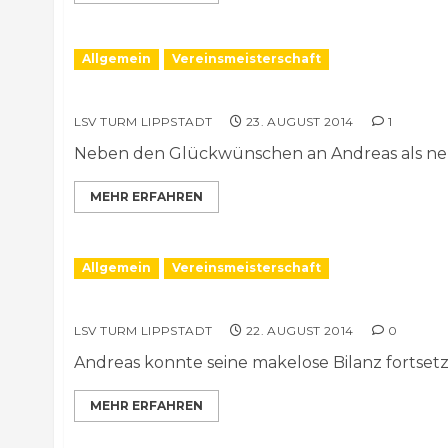
Allgemein
Vereinsmeisterschaft
Vereinsmeisterschaft: Tabellen und Ergeb
LSV TURM LIPPSTADT
23. AUGUST 2014
1
Neben den Glückwünschen an Andreas als neue
MEHR ERFAHREN
Allgemein
Vereinsmeisterschaft
Andreas Kühler ist neuer Vereinsmeister!
LSV TURM LIPPSTADT
22. AUGUST 2014
0
Andreas konnte seine makelose Bilanz fortsetze
MEHR ERFAHREN