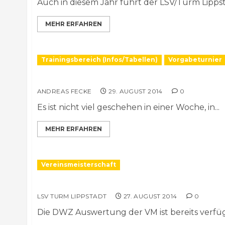
Auch in diesem Jahr führt der LSV/Turm Lippsta
MEHR ERFAHREN
Trainingsbereich (Infos/Tabellen)
Vorgabeturnier
Vorgabe-Dauerturnier: 26. August 2014
ANDREAS FECKE
29. AUGUST 2014
0
Es ist nicht viel geschehen in einer Woche, in...
MEHR ERFAHREN
Vereinsmeisterschaft
DWZ Auswertung der Vereinsmeisterschaf
LSV TURM LIPPSTADT
27. AUGUST 2014
0
Die DWZ Auswertung der VM ist bereits verfü