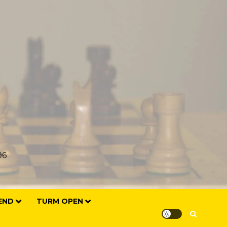
96
END
TURM OPEN