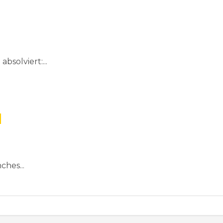
bsolviert:...
ches...