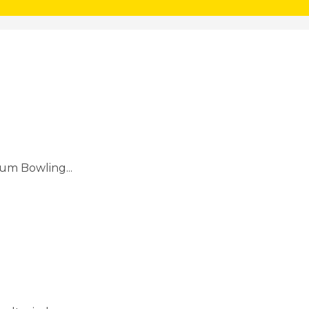
um Bowling...
(Beginn am 05.09.2014)