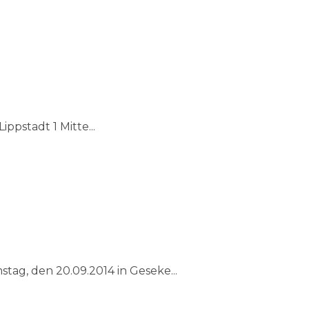
nnschaft will oben mitmischen!
pstadt 1 Mitte...
tag, den 20.09.2014 in Geseke...