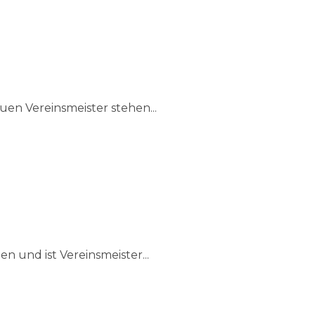
nisse nach der letzten Runde
n Vereinsmeister stehen...
n und ist Vereinsmeister...