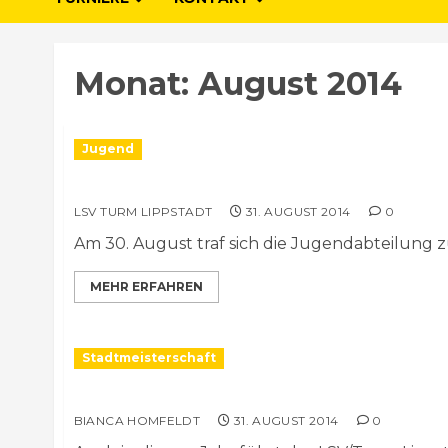
Monat:
August 2014
Jugend
Mit Schwung ins neue Schachjahr
LSV TURM LIPPSTADT
31. AUGUST 2014
0
Am 30. August traf sich die Jugendabteilung z
MEHR ERFAHREN
Stadtmeisterschaft
Offene Stadtmeisterschaft Lippstadt 2014 
BIANCA HOMFELDT
31. AUGUST 2014
0