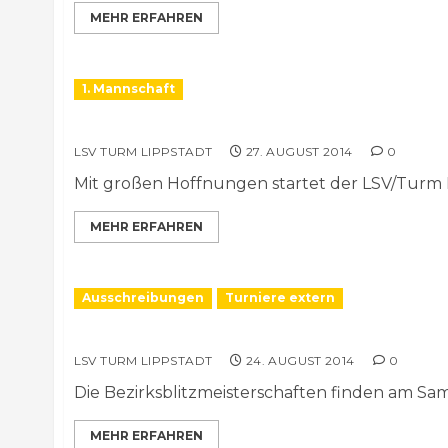
MEHR ERFAHREN
1. Mannschaft
Vorabbericht NRW-Klasse 2014/15: Erste Ma
LSV TURM LIPPSTADT
27. AUGUST 2014
0
Mit großen Hoffnungen startet der LSV/Turm Lip
MEHR ERFAHREN
Ausschreibungen
Turniere extern
Bezirksblitzmeisterschaften 2014
LSV TURM LIPPSTADT
24. AUGUST 2014
0
Die Bezirksblitzmeisterschaften finden am Sams
MEHR ERFAHREN