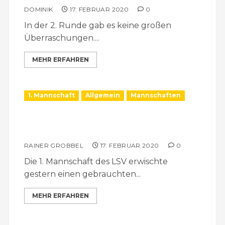
DOMINIK
17. FEBRUAR 2020
0
In der 2. Runde gab es keine großen
Überraschungen....
MEHR ERFAHREN
1. Mannschaft
Allgemein
Mannschaften
1. Mannschaft verliert deutlich gegen
Lasker Köln
RAINER GROBBEL
17. FEBRUAR 2020
0
Die 1. Mannschaft des LSV erwischte
gestern einen gebrauchten...
MEHR ERFAHREN