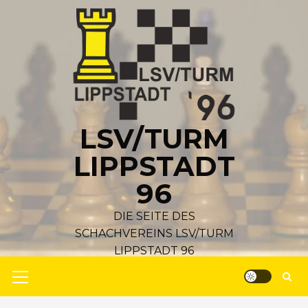
Zum
Inhalt
springen
LSV/TURM
LIPPSTADT
96
DIE SEITE DES
SCHACHVEREINS LSV/TURM
LIPPSTADT 96
Primäres
Menü