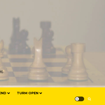
96
END
TURM OPEN