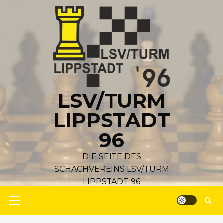
Zum
Inhalt
springen
LSV/TURM
LIPPSTADT
96
DIE SEITE DES
SCHACHVEREINS LSV/TURM
LIPPSTADT 96
Primäres
Menü