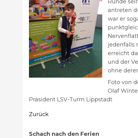
Runde sein
antreten d
war er sog
punktgleic
Nervenflat
jedenfalls
erreicht d
und der Ve
ohne deren
Foto von 
Olaf Wint
Präsident LSV-Turm Lippstadt
Beitragsnavigation
Zurück
Vorheriger
Schach nach den Ferien
Beitrag: