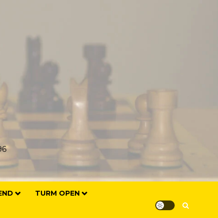
96
END
TURM OPEN