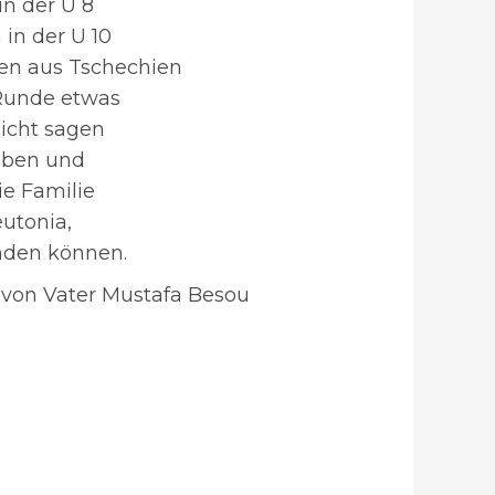
in der U 8
 in der U 10
ren aus Tschechien
 Runde etwas
nicht sagen
eben und
ie Familie
eutonia,
inden können.
von Vater Mustafa Besou