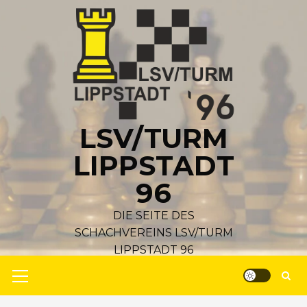
Zum
Inhalt
springen
LSV/TURM
LIPPSTADT
96
DIE SEITE DES
SCHACHVEREINS LSV/TURM
LIPPSTADT 96
Primäres
Menü