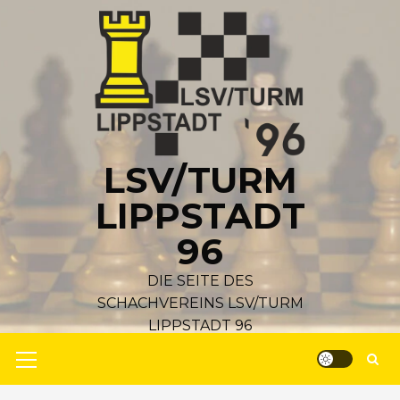
Zum
Inhalt
springen
LSV/TURM
LIPPSTADT
96
DIE SEITE DES
SCHACHVEREINS LSV/TURM
LIPPSTADT 96
Primäres
Menü